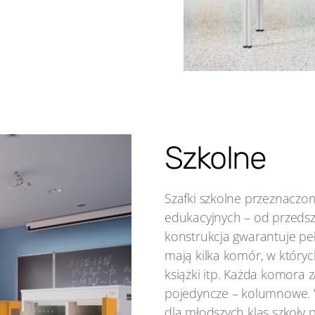
Szkolne
Szafki szkolne przeznaczo
edukacyjnych – od przedszk
konstrukcja gwarantuje pe
mają kilka komór, w któryc
książki itp. Każda komora z
pojedyncze – kolumnowe. 
dla młodszych klas szkoły