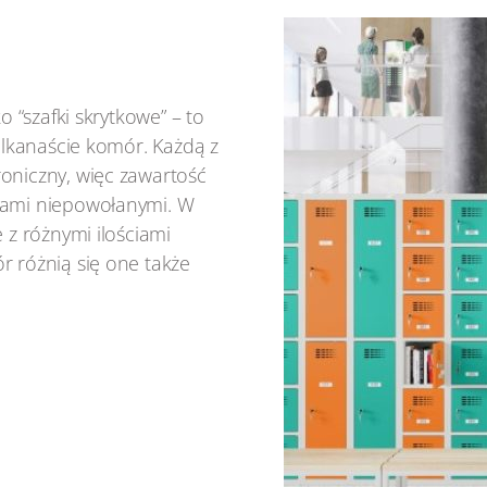
o “szafki skrytkowe” – to
kilkanaście komór. Każdą z
oniczny, więc zawartość
bami niepowołanymi. W
 z różnymi ilościami
r różnią się one także