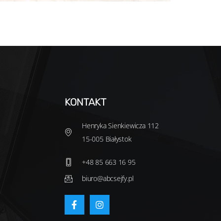
KONTAKT
Henryka Sienkiewicza 112
15-005 Białystok
+48 85 663 16 95
biuro@abcsejfy.pl