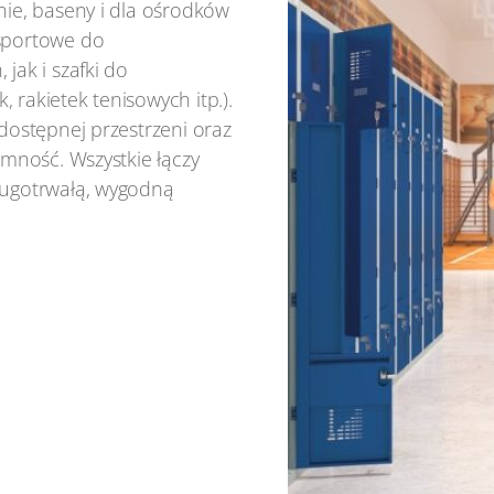
nie, baseny i dla ośrodków
 sportowe do
jak i szafki do
 rakietek tenisowych itp.).
 dostępnej przestrzeni oraz
emność. Wszystkie łączy
ługotrwałą, wygodną