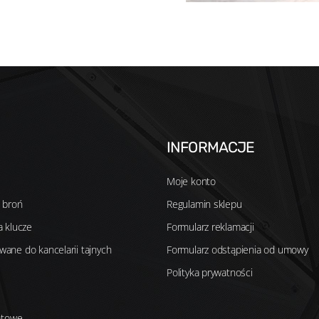
INFORMACJE
Moje konto
a broń
Regulamin sklepu
na klucze
Formularz reklamacji
owane do kancelarii tajnych
Formularz odstąpienia od umowy
Polityka prywatności
atowe