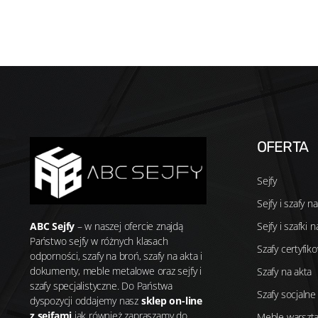
OFERTA
Sejfy
Sejfy i szafy n
Sejfy i szafki 
ABC Sejfy
– w naszej ofercie znajdą
Państwo sejfy w różnych klasach
Szafy certyfik
odporności, szafy na broń, szafy na akta i
dokumenty, meble metalowe oraz sejfy i
Szafy na akta
szafy specjalistyczne. Do Państwa
Szafy socjalne
dyspozycji oddajemy nasz
sklep on-line
z sejfami
jak również zapraszamy do
Meble warszt