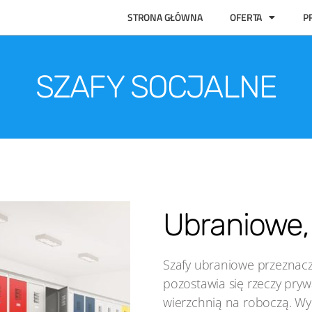
STRONA GŁÓWNA
OFERTA
P
SZAFY SOCJALNE
Ubraniowe,
Szafy ubraniowe przeznaczo
pozostawia się rzeczy pryw
wierzchnią na roboczą. Wy