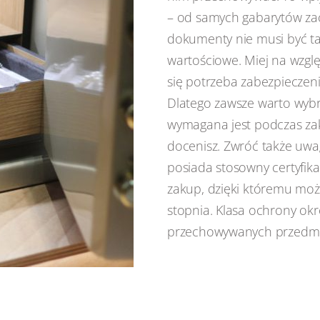
– od samych gabarytów zacz
dokumenty nie musi być tak
wartościowe. Miej na względ
się potrzeba zabezpiecze
Dlatego zawsze warto wybra
wymagana jest podczas zak
docenisz. Zwróć także uwa
posiada stosowny certyfikat
zakup, dzięki któremu mo
stopnia. Klasa ochrony ok
przechowywanych przedmi