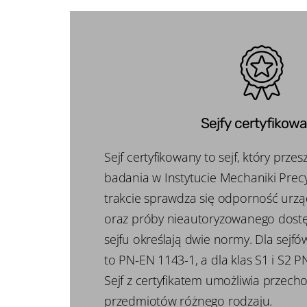
Sejfy certyfikow
Sejf certyfikowany to sejf, który prze
badania w Instytucie Mechaniki Precy
trakcie sprawdza się odporność urz
oraz próby nieautoryzowanego dost
sejfu określają dwie normy. Dla sejfów
to PN-EN 1143-1, a dla klas S1 i S2 
Sejf z certyfikatem umożliwia przec
przedmiotów różnego rodzaju.