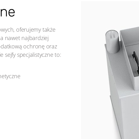
zne
owych, oferujemy także
ia nawet najbardziej
odatkową ochronę oraz
 sejfy specjalistyczne to:
netyczne