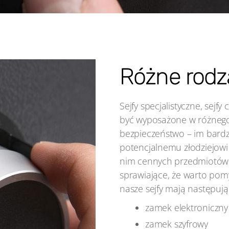
Różne rodz
Sejfy specjalistyczne, sejf
być wyposażone w różnego
bezpieczeństwo – im bardz
potencjalnemu złodziejowi
nim cennych przedmiotów. 
sprawiające, że warto pomy
nasze sejfy mają następuj
zamek elektroniczny
zamek szyfrowy