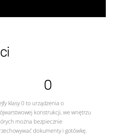
ci
0
ejfy klasy 0 to urządzenia o
rójwarstwowej konstrukcji, we wnętrzu
tórych można bezpiecznie
rzechowywać dokumenty i gotówkę.