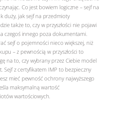
ynając. Co jest bowiem logiczne – sejf na
 duży, jak sejf na przedmioty
zie także to, czy w przyszłości nie pojawi
nia czegoś innego poza dokumentami.
ć sejf o pojemności nieco większej, niż
upu – z pewnością w przyszłości to
gę na to, czy wybrany przez Ciebie model
. Sejf z certyfikatem IMP to bezpieczny
żesz mieć pewność ochrony najwyższego
reśla maksymalną wartość
otów wartościowych.