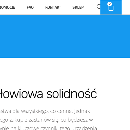
0
ROMOCJE
FAQ
KONTAKT
SKLEP
słowiowa solidność
stwa dla wszystkiego, co cenne. Jednak
ego zakupie zastanów się, co będziesz w
nie na kluczowe czynniki tego urządzenia