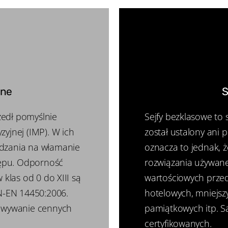
ane
S
szedł pomyślnie
Sejfy bezklasowe to 
zyjnej (IMP). W ich
został ustalony ani 
ądzania na włamanie
oznacza to jednak, ż
ępu. Odporność
rozwiązania używane
 klas od 0 do XIII są
wartościowych przed
PN-EN 14450:2006.
hotelowych, mniejsz
howywanie cennych
pamiątkowych itp. S
certyfikowanych.