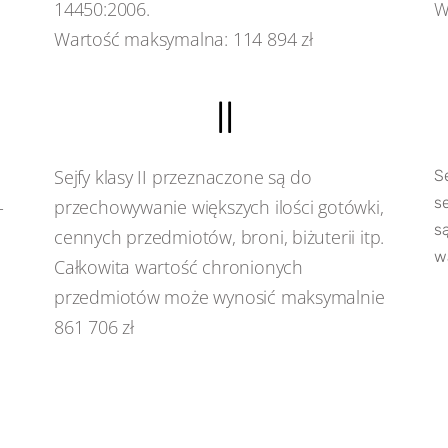
14450:2006.
W
Wartość maksymalna: 114 894 zł
II
Sejfy klasy II przeznaczone są do
Se
s
-
przechowywanie większych ilości gotówki,
s
cennych przedmiotów, broni, biżuterii itp.
w
Całkowita wartość chronionych
przedmiotów może wynosić maksymalnie
861 706 zł