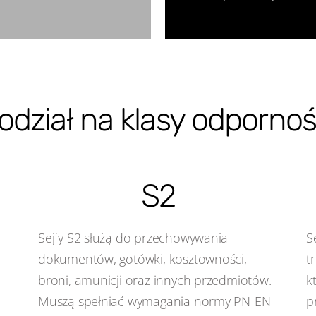
odział na klasy odpornoś
S2
Sejfy S2 służą do przechowywania
S
dokumentów, gotówki, kosztowności,
t
broni, amunicji oraz innych przedmiotów.
k
Muszą spełniać wymagania normy PN-EN
p