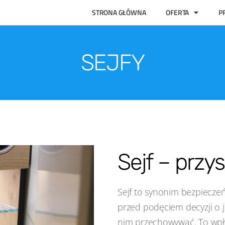
STRONA GŁÓWNA
OFERTA
P
SEJFY
Sejf – przy
Sejf to synonim bezpieczeń
przed podęciem decyzji o j
nim przechowywać. To wpły